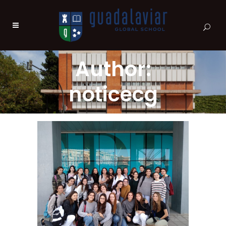
Author:
noticecg