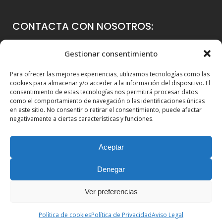
CONTACTA CON NOSOTROS:
Colegio Guadalaviar
Gestionar consentimiento
Avenida Blasco Ibáñez, 56
Para ofrecer las mejores experiencias, utilizamos tecnologías como las
46021 Valencia
cookies para almacenar y/o acceder a la información del dispositivo. El
consentimiento de estas tecnologías nos permitirá procesar datos
96 339 36 00
como el comportamiento de navegación o las identificaciones únicas
en este sitio. No consentir o retirar el consentimiento, puede afectar
info@colegioguadalaviar.es
negativamente a ciertas características y funciones.
Aceptar
Denegar
Ver preferencias
© Copyright 2010-2025. Guadalaviar Global School |
Web
Política de cookies
Política de Privacidad
Aviso Legal
desarrollada por LolUp Online Marketing