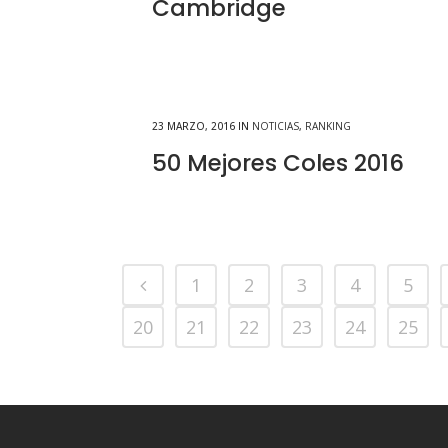
Cambridge
23 MARZO, 2016
IN
NOTICIAS
,
RANKING
50 Mejores Coles 2016
1
2
3
4
5
20
21
22
23
24
25