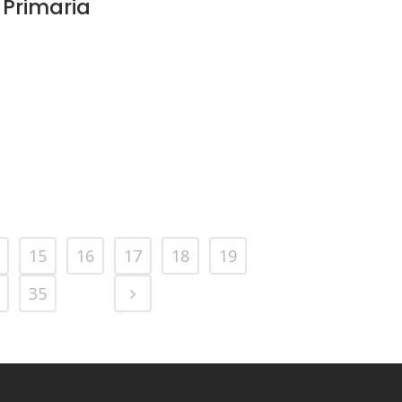
Primaria
15
16
17
18
19
35
36