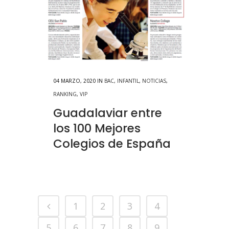
04 MARZO, 2020
IN
BAC
,
INFANTIL
,
NOTICIAS
,
RANKING
,
VIP
Guadalaviar entre
los 100 Mejores
Colegios de España
1
2
3
4
5
6
7
8
9