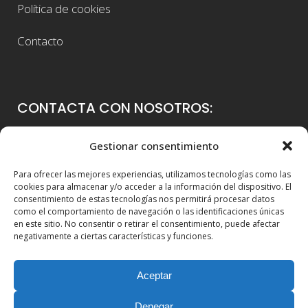
Política de cookies
Contacto
CONTACTA CON NOSOTROS:
Colegio Guadalaviar
Gestionar consentimiento
Avenida Blasco Ibáñez, 56
Para ofrecer las mejores experiencias, utilizamos tecnologías como las
46021 Valencia
cookies para almacenar y/o acceder a la información del dispositivo. El
consentimiento de estas tecnologías nos permitirá procesar datos
96 339 36 00
como el comportamiento de navegación o las identificaciones únicas
en este sitio. No consentir o retirar el consentimiento, puede afectar
info@colegioguadalaviar.es
negativamente a ciertas características y funciones.
Aceptar
Denegar