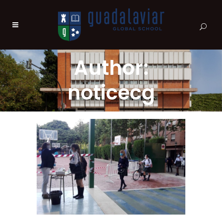
Author:
noticecg