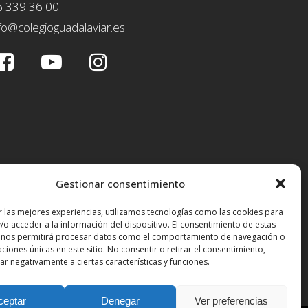
6 339 36 00
fo@colegioguadalaviar.es
Gestionar consentimiento
r las mejores experiencias, utilizamos tecnologías como las cookies para
/o acceder a la información del dispositivo. El consentimiento de estas
 nos permitirá procesar datos como el comportamiento de navegación o
caciones únicas en este sitio. No consentir o retirar el consentimiento,
r negativamente a ciertas características y funciones.
ceptar
Denegar
Ver preferencias