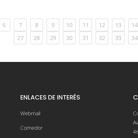
6
7
8
9
10
11
12
13
14
26
27
28
29
30
31
32
33
34
ENLACES DE INTERÉS
C
Webmail
Co
Av
Comedor
4