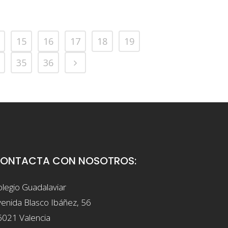
15
16
17
18
19
35
36
ONTACTA CON NOSOTROS:
legio Guadalaviar
enida Blasco Ibáñez, 56
6021 Valencia