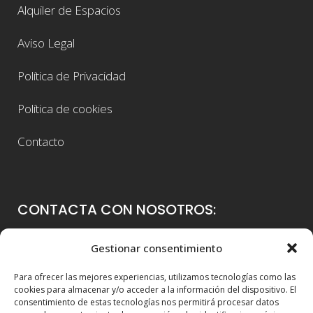
Alquiler de Espacios
Aviso Legal
Política de Privacidad
Política de cookies
Contacto
CONTACTA CON NOSOTROS:
Colegio Guadalaviar
Gestionar consentimiento
Avenida Blasco Ibáñez, 56
Para ofrecer las mejores experiencias, utilizamos tecnologías como las
46021 Valencia
cookies para almacenar y/o acceder a la información del dispositivo. El
consentimiento de estas tecnologías nos permitirá procesar datos
96 339 36 00