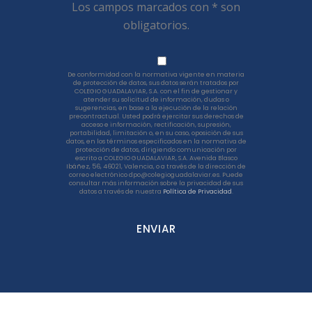
Los campos marcados con * son
obligatorios.
De conformidad con la normativa vigente en materia
de protección de datos, sus datos serán tratados por
COLEGIO GUADALAVIAR, S.A. con el fin de gestionar y
atender su solicitud de información, dudas o
sugerencias, en base a la ejecución de la relación
precontractual. Usted podrá ejercitar sus derechos de
acceso e información, rectificación, supresión,
portabilidad, limitación o, en su caso, oposición de sus
datos, en los términos especificados en la normativa de
protección de datos, dirigiendo comunicación por
escrito a COLEGIO GUADALAVIAR, S.A. Avenida Blasco
Ibáñez, 56, 46021, Valencia, o a través de la dirección de
correo electrónico dpo@colegioguadalaviar.es. Puede
consultar más información sobre la privacidad de sus
datos a través de nuestra
Política de Privacidad
.