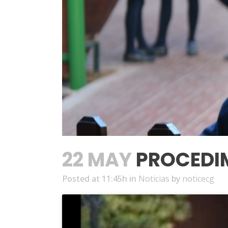
22 MAY
PROCEDIM
Posted at 11:45h
in
Noticias
by
noticecg