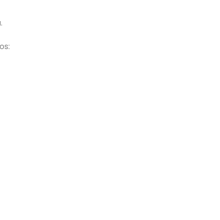
.
os: