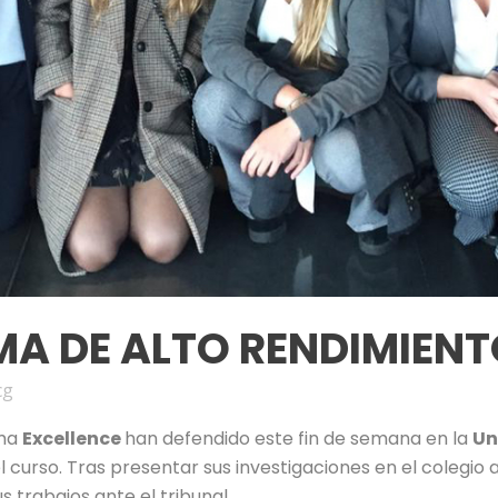
 DE ALTO RENDIMIENT
cg
ama
Excellence
han defendido este fin de semana en la
Un
l curso. Tras presentar sus investigaciones en el colegio
 trabajos ante el tribunal.