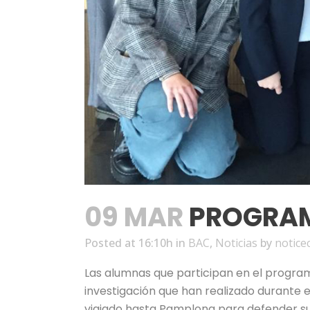
09 MAR
PROGRAMA
Posted at 16:10h
in
BAC
,
Noticias
by
notice
Las alumnas que participan en el progr
investigación que han realizado durante e
viajado hasta Pamplona para defender sus