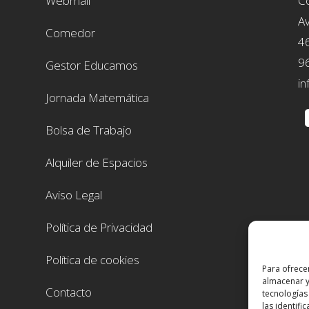
Webmail
Co
Av
Comedor
4
9
Gestor Educamos
in
Jornada Matemática
Bolsa de Trabajo
Alquiler de Espacios
Aviso Legal
Política de Privacidad
Política de cookies
Para ofrece
almacenar y
Contacto
tecnologías
las identifi