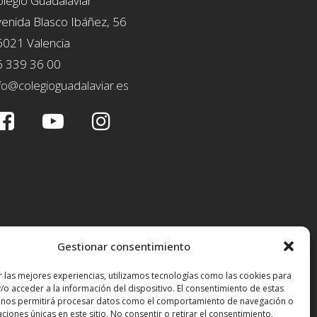
legio Guadalaviar
enida Blasco Ibáñez, 56
6021 Valencia
6 339 36 00
fo@colegioguadalaviar.es
Gestionar consentimiento
r las mejores experiencias, utilizamos tecnologías como las cookies para
/o acceder a la información del dispositivo. El consentimiento de estas
 nos permitirá procesar datos como el comportamiento de navegación o
caciones únicas en este sitio. No consentir o retirar el consentimiento,