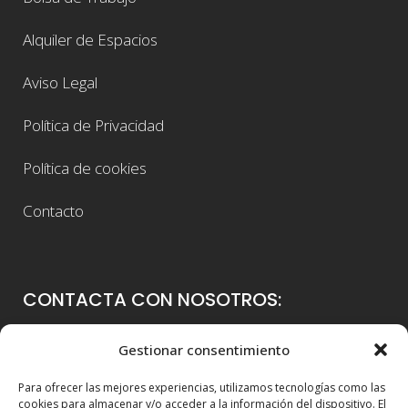
Alquiler de Espacios
Aviso Legal
Política de Privacidad
Política de cookies
Contacto
CONTACTA CON NOSOTROS:
Colegio Guadalaviar
Gestionar consentimiento
Avenida Blasco Ibáñez, 56
Para ofrecer las mejores experiencias, utilizamos tecnologías como las
46021 Valencia
cookies para almacenar y/o acceder a la información del dispositivo. El