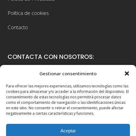
Política de cookies
Contacto
CONTACTA CON NOSOTROS:
Colegio Guadalaviar
Gestionar consentimiento
Avenida Blasco Ibáñez, 56
Para ofrecer las mejores experiencias, utilizamos tecnologías como las
46021 Valencia
cookies para almacenar y/o acceder a la información del dispositivo. El
consentimiento de estas tecnologías nos permitirá procesar datos
96 339 36 00
como el comportamiento de navegación o las identificaciones únicas
en este sitio. No consentir o retirar el consentimiento, puede afectar
info@colegioguadalaviar.es
negativamente a ciertas características y funciones.
Aceptar