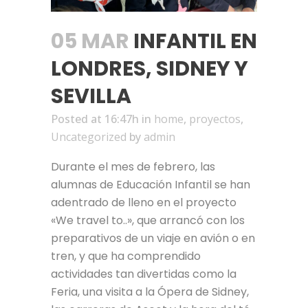
05 MAR
INFANTIL EN
LONDRES, SIDNEY Y
SEVILLA
Posted at 16:47h
in
home
,
proyectos
,
Uncategorized
by
admin
Durante el mes de febrero, las
alumnas de Educación Infantil se han
adentrado de lleno en el proyecto
«We travel to..», que arrancó con los
preparativos de un viaje en avión o en
tren, y que ha comprendido
actividades tan divertidas como la
Feria, una visita a la Ópera de Sidney,