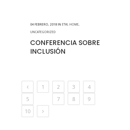
04 FEBRERO, 2018
IN
ETW
,
HOME
,
UNCATEGORIZED
CONFERENCIA SOBRE
INCLUSIÓN
1
2
3
4
5
6
7
8
9
10