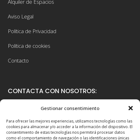
Alquiler de Espacios
Aviso Legal
Política de Privacidad
Política de cookies
Contacto
CONTACTA CON NOSOTROS:
Colegio Guadalaviar
Gestionar consentimiento
Avenida Blasco Ibáñez, 56
Para ofrecer las mejores experiencias, utilizamos tecnologías como las
46021 Valencia
cookies para almacenar y/o acceder a la información del dispositivo. El
consentimiento de estas tecnologías nos permitirá procesar datos
96 339 36 00
como el comportamiento de navegación o las identificaciones únicas