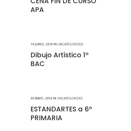
CENA FIN DE CURSO
APA
10 JUNIO, 2016
IN
UNCATEGORIZED
Dibujo Artístico 1º
BAC
30 MAYO, 2016
IN
UNCATEGORIZED
ESTANDARTES a 6º
PRIMARIA