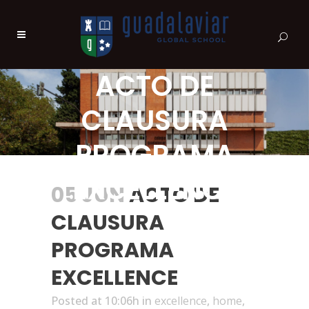
ACTO DE
CLAUSURA
PROGRAMA
EXCELLENCE
05 JUN
ACTO DE
CLAUSURA
PROGRAMA
EXCELLENCE
Posted at 10:06h
in
excellence
,
home
,