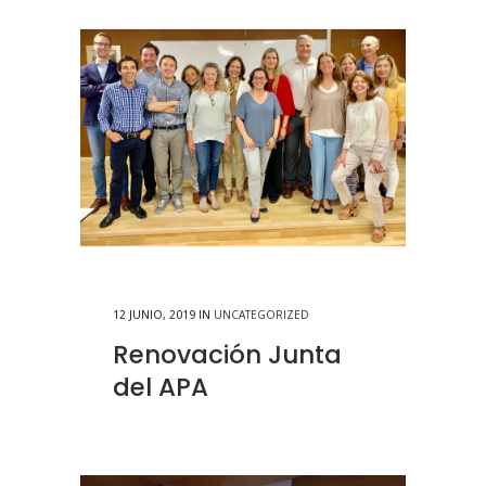
12 JUNIO, 2019
IN
UNCATEGORIZED
Renovación Junta
del APA