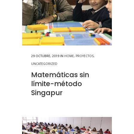
29 OCTUBRE, 2019
IN
HOME
,
PROYECTOS
,
UNCATEGORIZED
Matemáticas sin
límite-método
Singapur