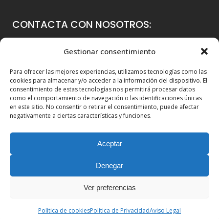
CONTACTA CON NOSOTROS:
Colegio Guadalaviar
Gestionar consentimiento
Avenida Blasco Ibáñez, 56
Para ofrecer las mejores experiencias, utilizamos tecnologías como las
46021 Valencia
cookies para almacenar y/o acceder a la información del dispositivo. El
consentimiento de estas tecnologías nos permitirá procesar datos
96 339 36 00
como el comportamiento de navegación o las identificaciones únicas
en este sitio. No consentir o retirar el consentimiento, puede afectar
info@colegioguadalaviar.es
negativamente a ciertas características y funciones.
Aceptar
Denegar
Ver preferencias
© Copyright 2010-2025. Guadalaviar Global School |
Web
Política de cookies
Política de Privacidad
Aviso Legal
desarrollada por LolUp Online Marketing