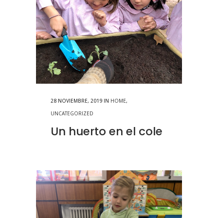
28 NOVIEMBRE, 2019
IN
HOME
,
UNCATEGORIZED
Un huerto en el cole