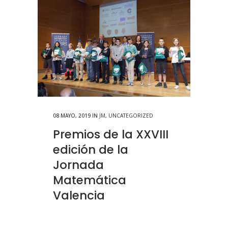
08 MAYO, 2019
IN
JM
,
UNCATEGORIZED
Premios de la XXVIII
edición de la
Jornada
Matemática
Valencia