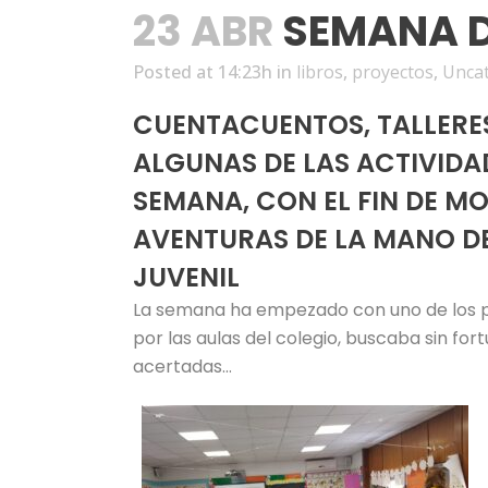
23 ABR
SEMANA D
Posted at 14:23h
in
libros
,
proyectos
,
Unca
CUENTACUENTOS, TALLERES 
ALGUNAS DE LAS ACTIVIDA
SEMANA, CON EL FIN DE MO
AVENTURAS DE LA MANO DE
JUVENIL
La semana ha empezado con uno de los pe
por las aulas del colegio, buscaba sin for
acertadas…