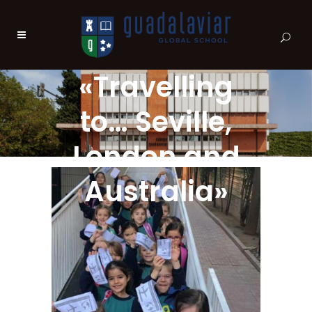
«Travelling
to… Seville,
London and
Australia»