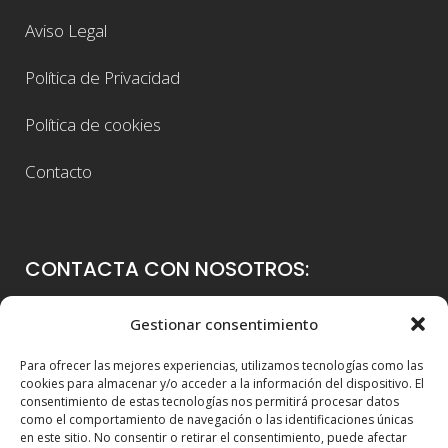
Aviso Legal
Política de Privacidad
Política de cookies
Contacto
CONTACTA CON NOSOTROS:
Colegio Guadalaviar
Gestionar consentimiento
Avenida Blasco Ibáñez, 56
Para ofrecer las mejores experiencias, utilizamos tecnologías como las
46021 Valencia
cookies para almacenar y/o acceder a la información del dispositivo. El
consentimiento de estas tecnologías nos permitirá procesar datos
96 339 36 00
como el comportamiento de navegación o las identificaciones únicas
en este sitio. No consentir o retirar el consentimiento, puede afectar
info@colegioguadalaviar.es