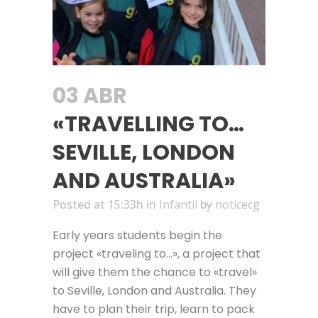
03 ABR
«TRAVELLING TO…
SEVILLE, LONDON
AND AUSTRALIA»
Posted at 15:33h
in
Infantil
by
noticecg
Early years students begin the
project «traveling to…», a project that
will give them the chance to «travel»
to Seville, London and Australia. They
have to plan their trip, learn to pack