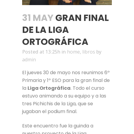
31 MAY
GRAN FINAL
DE LA LIGA
ORTOGRÁFICA
Posted at 13:25h
in
home
,
libros
by
admin
El jueves 30 de mayo nos reunimos 6º
Primaria y 1º ESO para la gran final de
la
Liga Ortográfica
. Todo el curso
estuvo animando a su equipo y a las
tres Pichichis de la Liga, que se
jugaban el podium final.
Este encuentro fue la guinda a
nuestro proyecto de la Liga