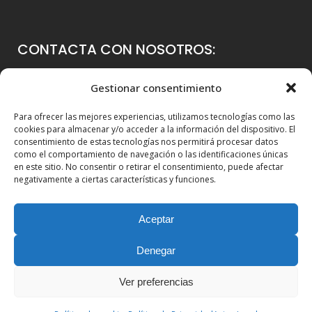
CONTACTA CON NOSOTROS:
Colegio Guadalaviar
Gestionar consentimiento
Avenida Blasco Ibáñez, 56
Para ofrecer las mejores experiencias, utilizamos tecnologías como las
46021 Valencia
cookies para almacenar y/o acceder a la información del dispositivo. El
consentimiento de estas tecnologías nos permitirá procesar datos
96 339 36 00
como el comportamiento de navegación o las identificaciones únicas
en este sitio. No consentir o retirar el consentimiento, puede afectar
info@colegioguadalaviar.es
negativamente a ciertas características y funciones.
Aceptar
Denegar
Ver preferencias
© Copyright 2010-2025. Guadalaviar Global School |
Web