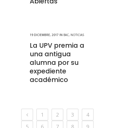
Abiertas
19 DICIEMBRE, 2017
IN
BAC
,
NOTICIAS
La UPV premia a
una antigua
alumna por su
expediente
académico
1
2
3
4
5
6
7
8
9