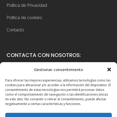
Política de Privacidad
Política de cookies
Contacto
CONTACTA CON NOSOTROS:
Colegio Guadalaviar
Gestionar consentimiento
Avenida Blasco Ibáñez, 56
Para ofrecer las mejores experiencias, utilizamos tecnologías como las
46021 Valencia
cookies para almacenar y/o acceder a la información del dispositivo. El
consentimiento de estas tecnologías nos permitirá procesar datos
96 339 36 00
como el comportamiento de navegación o las identificaciones únicas
en este sitio. No consentir o retirar el consentimiento, puede afectar
info@colegioguadalaviar.es
negativamente a ciertas características y funciones.