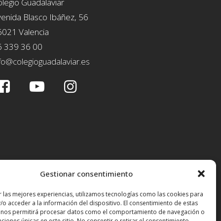
legio Guadalaviar
enida Blasco Ibáñez, 56
6021 Valencia
6 339 36 00
fo@colegioguadalaviar.es
Gestionar consentimiento
r las mejores experiencias, utilizamos tecnologías como las cookies para
/o acceder a la información del dispositivo. El consentimiento de estas
 nos permitirá procesar datos como el comportamiento de navegación o
caciones únicas en este sitio. No consentir o retirar el consentimiento,