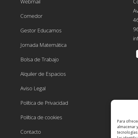
Webmail
Co
Av
Comedor
4
9
Gestor Educamos
in
Jornada Matemática
Bolsa de Trabajo
Alquiler de Espacios
Aviso Legal
Política de Privacidad
Política de cookies
Para ofrece
almacenar y
Contacto
tecnologías
las identifi