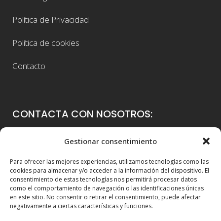
Política de Privacidad
Política de cookies
Contacto
CONTACTA CON NOSOTROS:
Colegio Guadalaviar
Gestionar consentimiento
Avenida Blasco Ibáñez, 56
Para ofrecer las mejores experiencias, utilizamos tecnologías como las
46021 Valencia
cookies para almacenar y/o acceder a la información del dispositivo. El
consentimiento de estas tecnologías nos permitirá procesar datos
96 339 36 00
como el comportamiento de navegación o las identificaciones únicas
en este sitio. No consentir o retirar el consentimiento, puede afectar
info@colegioguadalaviar.es
negativamente a ciertas características y funciones.