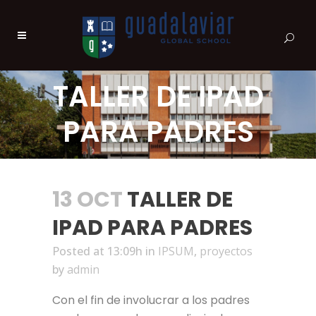
TALLER DE IPAD
PARA PADRES
13 OCT
TALLER DE
IPAD PARA PADRES
Posted at 13:09h
in
IPSUM
,
proyectos
by
admin
Con el fin de involucrar a los padres