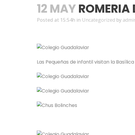
12 MAY
ROMERIA D
Posted at 15:54h
in
Uncategorized
by
admi
Las Pequeñas de infantil visitan la Basíl