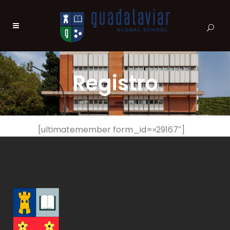
Registro
[ultimatemember form_id=»29167″]