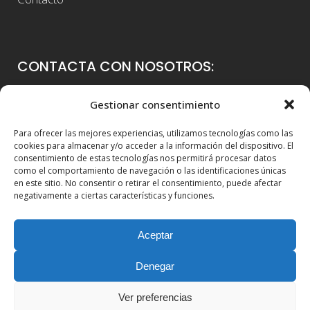
CONTACTA CON NOSOTROS:
Colegio Guadalaviar
Gestionar consentimiento
Avenida Blasco Ibáñez, 56
Para ofrecer las mejores experiencias, utilizamos tecnologías como las
46021 Valencia
cookies para almacenar y/o acceder a la información del dispositivo. El
consentimiento de estas tecnologías nos permitirá procesar datos
96 339 36 00
como el comportamiento de navegación o las identificaciones únicas
en este sitio. No consentir o retirar el consentimiento, puede afectar
info@colegioguadalaviar.es
negativamente a ciertas características y funciones.
Aceptar
Denegar
Ver preferencias