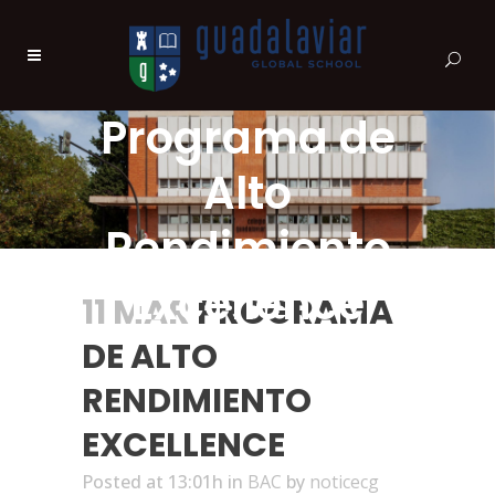
Programa de
Alto
Rendimiento
Excellence
11 MAR
PROGRAMA
DE ALTO
RENDIMIENTO
EXCELLENCE
Posted at 13:01h
in
BAC
by
noticecg