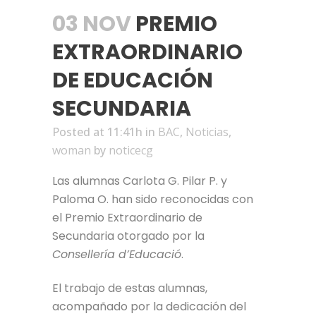
03 NOV
PREMIO
EXTRAORDINARIO
DE EDUCACIÓN
SECUNDARIA
Posted at 11:41h
in
BAC
,
Noticias
,
woman
by
noticecg
Las alumnas Carlota G. Pilar P. y
Paloma O. han sido reconocidas con
el Premio Extraordinario de
Secundaria otorgado por la
Consellería d’Educació
.
El trabajo de estas alumnas,
acompañado por la dedicación del