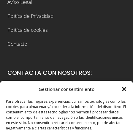
Aviso Legal
Política de Privacidad
Política de cookies
Contacto
CONTACTA CON NOSOTROS:
Colegio Guadalaviar
Gestionar consentimiento
Avenida Blasco Ibáñez, 56
Para ofrecer las mejores experiencias, utilizamos tecnologías como las
46021 Valencia
cookies para almacenar y/o acceder a la información del dispositivo. El
consentimiento de estas tecnologías nos permitirá procesar datos
96 339 36 00
como el comportamiento de navegación o las identificaciones únicas
en este sitio. No consentir o retirar el consentimiento, puede afectar
info@colegioguadalaviar.es
negativamente a ciertas características y funciones.