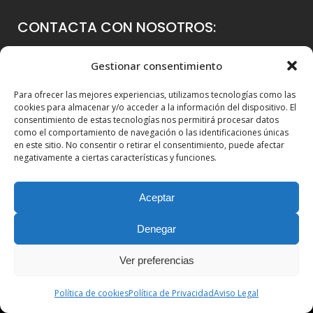
CONTACTA CON NOSOTROS:
Colegio Guadalaviar
Gestionar consentimiento
Avenida Blasco Ibáñez, 56
Para ofrecer las mejores experiencias, utilizamos tecnologías como las
46021 Valencia
cookies para almacenar y/o acceder a la información del dispositivo. El
consentimiento de estas tecnologías nos permitirá procesar datos
96 339 36 00
como el comportamiento de navegación o las identificaciones únicas
en este sitio. No consentir o retirar el consentimiento, puede afectar
info@colegioguadalaviar.es
negativamente a ciertas características y funciones.
Aceptar
Denegar
Ver preferencias
© Copyright 2010-2025. Guadalaviar Global School |
Web
Política de cookies
Política de Privacidad
Aviso Legal
desarrollada por LolUp Online Marketing