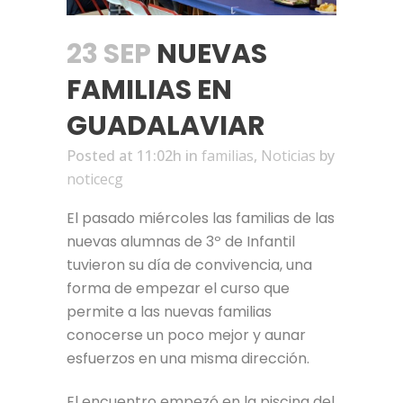
23 SEP
NUEVAS
FAMILIAS EN
GUADALAVIAR
Posted at 11:02h
in
familias
,
Noticias
by
noticecg
El pasado miércoles las familias de las
nuevas alumnas de 3º de Infantil
tuvieron su día de convivencia, una
forma de empezar el curso que
permite a las nuevas familias
conocerse un poco mejor y aunar
esfuerzos en una misma dirección.
El encuentro empezó en la piscina del