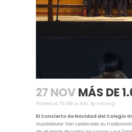
27 NOV
MÁS DE 1
Posted at 15:56h
in
BAC
by
noticecg
El Concierto de Navidad del Colegio G
Guadalaviar han celebrado su tradicional 
de alumnas de todos los cursos y sus fam