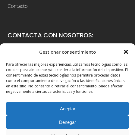
Contacto
CONTACTA CON NOSOTROS:
Colegio Guadalaviar
Gestionar consentimiento
Avenida Blasco Ibáñez, 56
Para ofrecer las mejores experiencias, utilizamos tecnologías como las
46021 Valencia
cookies para almacenar y/o acceder a la información del dispositivo. El
consentimiento de estas tecnologías nos permitirá procesar datos
96 339 36 00
como el comportamiento de navegación o las identificaciones únicas
en este sitio. No consentir o retirar el consentimiento, puede afectar
info@colegioguadalaviar.es
negativamente a ciertas características y funciones.
Aceptar
Denegar