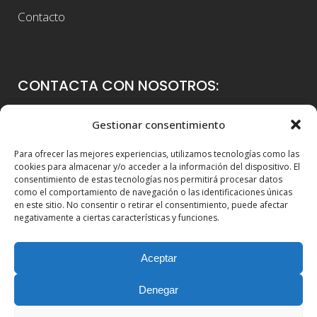
Contacto
CONTACTA CON NOSOTROS:
Colegio Guadalaviar
Gestionar consentimiento
Avenida Blasco Ibáñez, 56
Para ofrecer las mejores experiencias, utilizamos tecnologías como las
46021 Valencia
cookies para almacenar y/o acceder a la información del dispositivo. El
consentimiento de estas tecnologías nos permitirá procesar datos
96 339 36 00
como el comportamiento de navegación o las identificaciones únicas
en este sitio. No consentir o retirar el consentimiento, puede afectar
info@colegioguadalaviar.es
negativamente a ciertas características y funciones.
Aceptar
Denegar