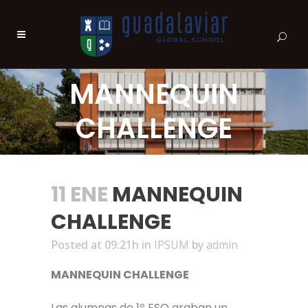
MANNEQUIN
CHALLENGE
11 ENE
MANNEQUIN
CHALLENGE
Posted at 09:21h
in
IPSUM
by
admin
MANNEQUIN CHALLENGE
Las alumnas de 1º ESO graban un