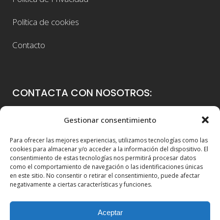
Política de cookies
Contacto
CONTACTA CON NOSOTROS:
Colegio Guadalaviar
Gestionar consentimiento
Avenida Blasco Ibáñez, 56
Para ofrecer las mejores experiencias, utilizamos tecnologías como las
46021 Valencia
cookies para almacenar y/o acceder a la información del dispositivo. El
consentimiento de estas tecnologías nos permitirá procesar datos
96 339 36 00
como el comportamiento de navegación o las identificaciones únicas
en este sitio. No consentir o retirar el consentimiento, puede afectar
info@colegioguadalaviar.es
negativamente a ciertas características y funciones.
Aceptar