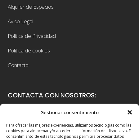
Alquiler de Espacios
Aviso Legal
Política de Privacidad
Política de cookies
Contacto
CONTACTA CON NOSOTROS:
Colegio Guadalaviar
Gestionar consentimiento
Avenida Blasco Ibáñez, 56
Para ofrecer las mejores experiencias, utilizamos tecnologías como las
46021 Valencia
cookies para almacenar y/o acceder a la información del dispositivo. El
consentimiento de estas tecnologías nos permitirá procesar datos