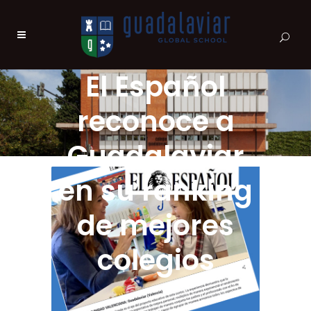
El Español
reconoce a
Guadalaviar
en su ranking
de mejores
colegios