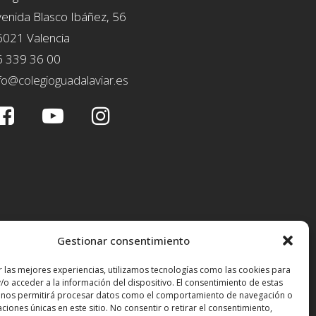
enida Blasco Ibáñez, 56
6021 Valencia
6 339 36 00
fo@colegioguadalaviar.es
Gestionar consentimiento
r las mejores experiencias, utilizamos tecnologías como las cookies para
/o acceder a la información del dispositivo. El consentimiento de estas
 nos permitirá procesar datos como el comportamiento de navegación o
caciones únicas en este sitio. No consentir o retirar el consentimiento,