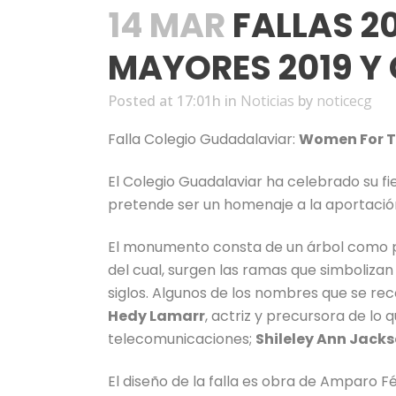
14 MAR
FALLAS 20
MAYORES 2019 Y 
Posted at 17:01h
in
Noticias
by
noticecg
Falla Colegio Gudadalaviar:
Women For 
El Colegio Guadalaviar ha celebrado su fi
pretende ser un homenaje a la aportación 
El monumento consta de un árbol como piez
del cual, surgen las ramas que simbolizan
siglos. Algunos de los nombres que se re
Hedy Lamarr
, actriz y precursora de lo
telecomunicaciones;
Shileley Ann Jack
El diseño de la falla es obra de Amparo Fé