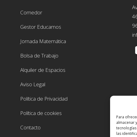
Av
Comedor
4
9
Gestor Educamos
in
Jornada Matemática
Bolsa de Trabajo
Alquiler de Espacios
Aviso Legal
Política de Privacidad
Política de cookies
Para ofrece
almacenar y
Contacto
tecnologías
las identifi