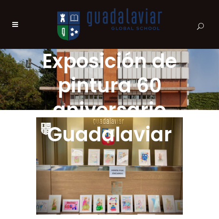
Exposición de
pintura 60
aniversario
Guadalaviar