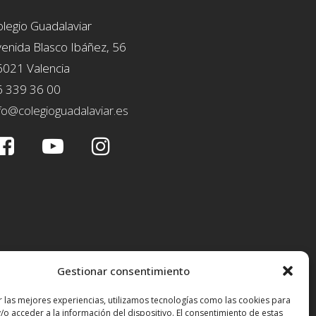
legio Guadalaviar
enida Blasco Ibáñez, 56
6021 Valencia
6 339 36 00
fo@colegioguadalaviar.es
Gestionar consentimiento
r las mejores experiencias, utilizamos tecnologías como las cookies para
/o acceder a la información del dispositivo. El consentimiento de estas