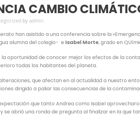
CIA CAMBIO CLIMÁTIC
tegorized
by
admin
llerato han asistido a una conferencia sobre la «Emergen
igua alumna del colegio- e
Isabel Morte
, grado en QUími
n la oportunidad de conocer mejor los efectos de la cont
rioro todas los habitantes del planeta.
s alteraciones, que afectan en al actualidad a nuestro ent
ones dirigido a paliar las consecuencias de la contaminac
e expectación que tanto Andrea como Isabel aprovecharo
 y se abrió una ronda de pregunta al finalizar en la que 