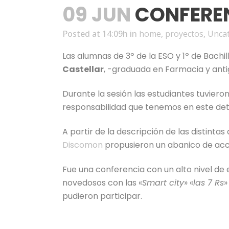
09 JUN
CONFEREN
Posted at 14:09h
in
home
,
proyectos
,
Unca
Las alumnas de 3º de la ESO y 1º de Bachi
Castellar
, -graduada en Farmacia y ant
Durante la sesión las estudiantes tuviero
responsabilidad que tenemos en este dete
A partir de la descripción de las distinta
Discomon
propusieron un abanico de acci
Fue una conferencia con un alto nivel d
novedosos con las «
Smart city
» «
las 7 Rs
»
pudieron participar.