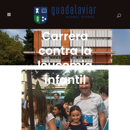
Carrera
contra la
leucemia
infantil