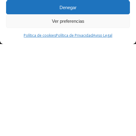
Política de Privacidad
Denegar
Ver preferencias
Política de cookies
Política de cookies
Política de Privacidad
Aviso Legal
Contacto
CONTACTA CON NOSOTROS:
Colegio Guadalaviar
Avenida Blasco Ibáñez, 56
46021 Valencia
96 339 36 00
info@colegioguadalaviar.es