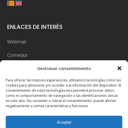
ENLACES DE INTERÉS
Webmail
Comedor
Gestor Educamos
Gestionar consentimiento
Para ofrecer las mejores experiencias, utilizamos tecnologías como las
Jornada Matemática
cookies para almacenar y/o acceder a la información del dispositivo. El
consentimiento de estas tecnologías nos permitirá procesar datos
Bolsa de Trabajo
como el comportamiento de navegación o las identificaciones únicas
en este sitio. No consentir o retirar el consentimiento, puede afectar
negativamente a ciertas características y funciones.
Alquiler de Espacios
Aviso Legal
Aceptar