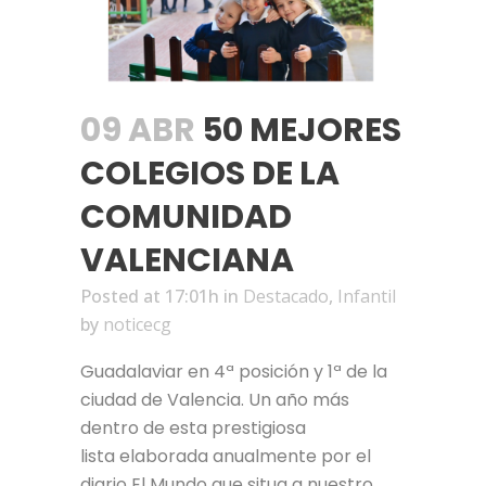
09 ABR
50 MEJORES
COLEGIOS DE LA
COMUNIDAD
VALENCIANA
Posted at 17:01h
in
Destacado
,
Infantil
by
noticecg
Guadalaviar en 4ª posición y 1ª de la
ciudad de Valencia. Un año más
dentro de esta prestigiosa
lista elaborada anualmente por el
diario El Mundo que situa a nuestro