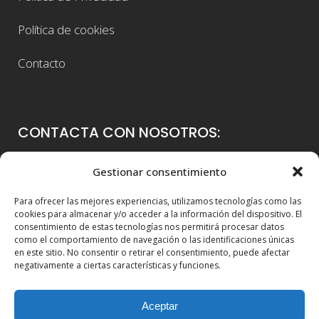
Política de cookies
Contacto
CONTACTA CON NOSOTROS:
Colegio Guadalaviar
Gestionar consentimiento
Avenida Blasco Ibáñez, 56
Para ofrecer las mejores experiencias, utilizamos tecnologías como las
46021 Valencia
cookies para almacenar y/o acceder a la información del dispositivo. El
consentimiento de estas tecnologías nos permitirá procesar datos
96 339 36 00
como el comportamiento de navegación o las identificaciones únicas
en este sitio. No consentir o retirar el consentimiento, puede afectar
info@colegioguadalaviar.es
negativamente a ciertas características y funciones.
Aceptar