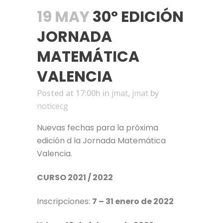
19 MAY
30º EDICIÓN
JORNADA
MATEMÁTICA
VALENCIA
Posted at 17:00h
in
jmat
,
jmat
by
noticecg
Nuevas fechas para la próxima
edición d la Jornada Matemática
Valencia.
CURSO 2021 / 2022
Inscripciones:
7 – 31 enero de 2022