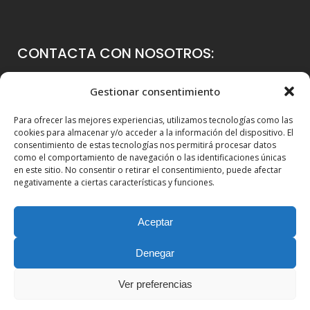
CONTACTA CON NOSOTROS:
Colegio Guadalaviar
Gestionar consentimiento
Avenida Blasco Ibáñez, 56
Para ofrecer las mejores experiencias, utilizamos tecnologías como las
46021 Valencia
cookies para almacenar y/o acceder a la información del dispositivo. El
consentimiento de estas tecnologías nos permitirá procesar datos
96 339 36 00
como el comportamiento de navegación o las identificaciones únicas
en este sitio. No consentir o retirar el consentimiento, puede afectar
info@colegioguadalaviar.es
negativamente a ciertas características y funciones.
Aceptar
Denegar
Ver preferencias
© Copyright 2010-2025. Guadalaviar Global School |
Web