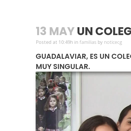
13 MAY
UN COLEGI
Posted at 10:49h
in
familias
by
noticecg
GUADALAVIAR, ES UN COLE
MUY SINGULAR.