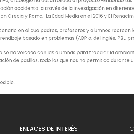
va, el colegio ha desarrollado el proyecto «Entiende tus 
ización occidental a través de la investigación en diferent
on Grecia y Roma, La Edad Media en el 2016 y El Renacimi
scenario en el que padres, profesores y alumnos recreen
rendizaje basado en problemas (ABP o, del inglés, PBL, p
o se ha volcado con las alumnas para trabajar la ambient
ción de pasillos, todo los que nos ha permitido durante
osible.
ENLACES DE INTERÉS
C