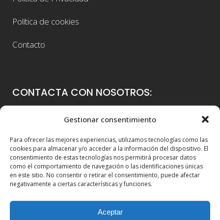
Política de cookies
Contacto
CONTACTA CON NOSOTROS:
Colegio Guadalaviar
Gestionar consentimiento
Avenida Blasco Ibáñez, 56
Para ofrecer las mejores experiencias, utilizamos tecnologías como las
46021 Valencia
cookies para almacenar y/o acceder a la información del dispositivo. El
consentimiento de estas tecnologías nos permitirá procesar datos
96 339 36 00
como el comportamiento de navegación o las identificaciones únicas
en este sitio. No consentir o retirar el consentimiento, puede afectar
info@colegioguadalaviar.es
negativamente a ciertas características y funciones.
Aceptar