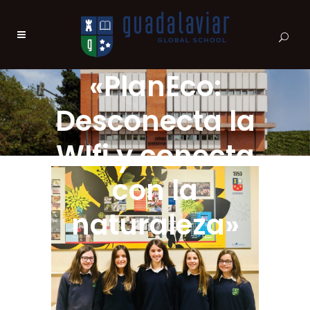
«PlanEco:
Desconecta la
WIfi y conecta
con la
naturaleza»