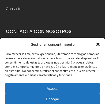
Contacto
CONTACTA CON NOSOTROS:
Colegio Guadalaviar
Gestionar consentimiento
Avenida Blasco Ibáñez, 56
Para ofrecer las mejores experiencias, utilizamos tecnologías como las
46021 Valencia
cookies para almacenar y/o acceder a la información del dispositivo. El
consentimiento de estas tecnologías nos permitirá procesar datos
96 339 36 00
como el comportamiento de navegación o las identificaciones únicas
en este sitio. No consentir o retirar el consentimiento, puede afectar
info@colegioguadalaviar.es
negativamente a ciertas características y funciones.
Aceptar
Denegar