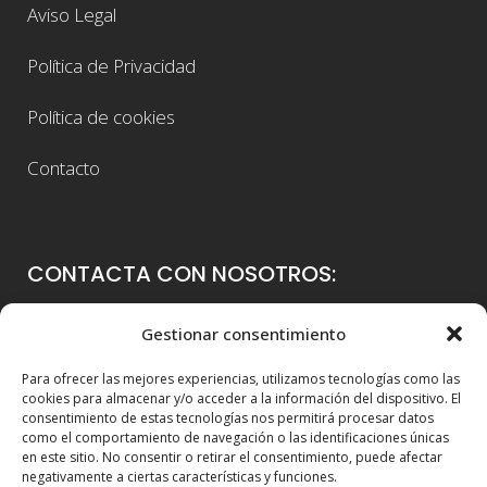
Aviso Legal
Política de Privacidad
Política de cookies
Contacto
CONTACTA CON NOSOTROS:
Colegio Guadalaviar
Gestionar consentimiento
Avenida Blasco Ibáñez, 56
Para ofrecer las mejores experiencias, utilizamos tecnologías como las
46021 Valencia
cookies para almacenar y/o acceder a la información del dispositivo. El
consentimiento de estas tecnologías nos permitirá procesar datos
96 339 36 00
como el comportamiento de navegación o las identificaciones únicas
en este sitio. No consentir o retirar el consentimiento, puede afectar
info@colegioguadalaviar.es
negativamente a ciertas características y funciones.