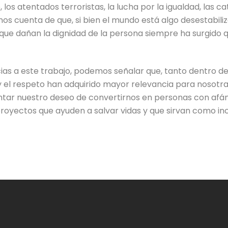
s atentados terroristas, la lucha por la igualdad, las ca
arnos cuenta de que, si bien el mundo está algo desestab
que dañan la dignidad de la persona siempre ha surgido qu
as a este trabajo, podemos señalar que, tanto dentro de
y el respeto han adquirido mayor relevancia para nosotra
tar nuestro deseo de convertirnos en personas con afán
oyectos que ayuden a salvar vidas y que sirvan como inc