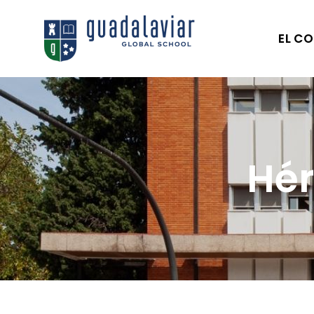
EL CO
Hér