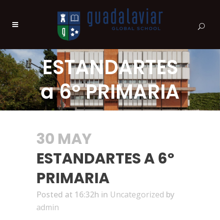
ESTANDARTES
a 6º PRIMARIA
30 MAY
ESTANDARTES A 6º
PRIMARIA
Posted at 16:32h
in
Uncategorized
by
admin