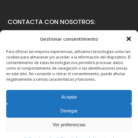
CONTACTA CON NOSOTROS:
Colegio Guadalaviar
Gestionar consentimiento
Avenida Blasco Ibáñez, 56
Para ofrecer las mejores experiencias, utilizamos tecnologías como las
46021 Valencia
cookies para almacenar y/o acceder a la información del dispositivo. El
consentimiento de estas tecnologías nos permitirá procesar datos
96 339 36 00
como el comportamiento de navegación o las identificaciones únicas
en este sitio. No consentir o retirar el consentimiento, puede afectar
info@colegioguadalaviar.es
negativamente a ciertas características y funciones.
Aceptar
Denegar
Ver preferencias
© Copyright 2010-2025. Guadalaviar Global School |
Web