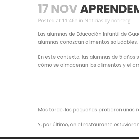
17 NOV
APRENDEM
Posted at 11:46h
in
Noticias
by
noticecg
Las alumnas de Educación Infantil de Gua
alumnas conozcan alimentos saludables, s
En este contexto, las alumnas de 5 años se
cómo se almacenan los alimentos y el ord
Más tarde, las pequeñas probaron unas ro
Y, por último, en el restaurante estuvie