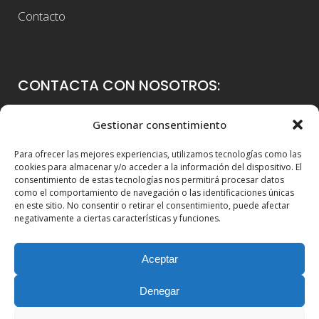
Contacto
CONTACTA CON NOSOTROS:
Colegio Guadalaviar
Gestionar consentimiento
Avenida Blasco Ibáñez, 56
Para ofrecer las mejores experiencias, utilizamos tecnologías como las
46021 Valencia
cookies para almacenar y/o acceder a la información del dispositivo. El
consentimiento de estas tecnologías nos permitirá procesar datos
96 339 36 00
como el comportamiento de navegación o las identificaciones únicas
en este sitio. No consentir o retirar el consentimiento, puede afectar
info@colegioguadalaviar.es
negativamente a ciertas características y funciones.
Aceptar
Denegar