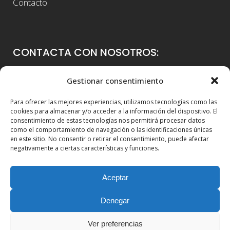
Contacto
CONTACTA CON NOSOTROS:
Colegio Guadalaviar
Gestionar consentimiento
Avenida Blasco Ibáñez, 56
Para ofrecer las mejores experiencias, utilizamos tecnologías como las
46021 Valencia
cookies para almacenar y/o acceder a la información del dispositivo. El
consentimiento de estas tecnologías nos permitirá procesar datos
96 339 36 00
como el comportamiento de navegación o las identificaciones únicas
en este sitio. No consentir o retirar el consentimiento, puede afectar
info@colegioguadalaviar.es
negativamente a ciertas características y funciones.
Aceptar
Denegar
Ver preferencias